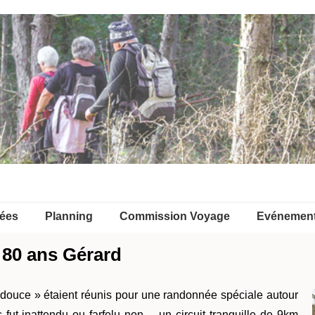
ées
Planning
Commission Voyage
Evénemen
80 ans Gérard
 douce » étaient réunis pour une randonnée spéciale autour
fut inattendu ou farfelu non… un circuit tranquille de 9km