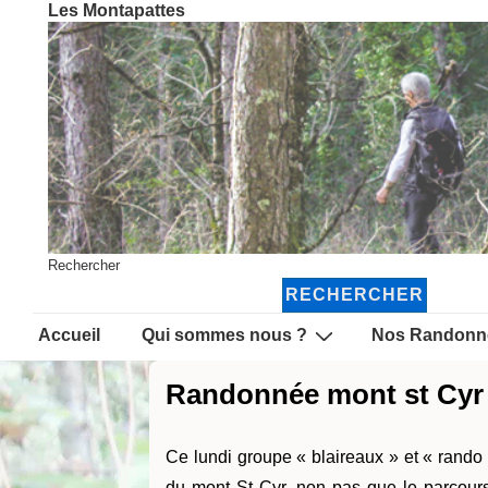
Les Montapattes
↓
passer
au
contenu
principal
Rechercher
RECHERCHER
Main
Accueil
Qui sommes nous ?
Nos Randonn
Navigation
Randonnée mont st Cyr 
Ce lundi groupe « blaireaux » et « rando
du mont St Cyr, non pas que le parcours 