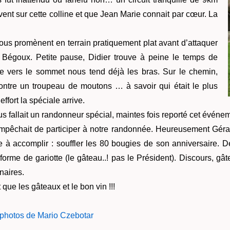
vent sur cette colline et que Jean Marie connait par cœur. La
nous promènent en terrain pratiquement plat avant d’attaquer
 Bégoux. Petite pause, Didier trouve à peine le temps de
e vers le sommet nous tend déjà les bras. Sur le chemin,
ntre un troupeau de moutons … à savoir qui était le plus
fort la spéciale arrive.
us fallait un randonneur spécial, maintes fois reporté cet événem
’empêchait de participer à notre randonnée. Heureusement Gérar
he à accomplir : souffler les 80 bougies de son anniversaire. 
 forme de gariotte (le gâteau..! pas le Président). Discours, gâ
naires.
que les gâteaux et le bon vin !!!
s photos de Mario Czebotar