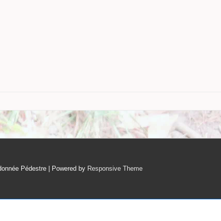
ndonnée Pédestre
| Powered by
Responsive Theme