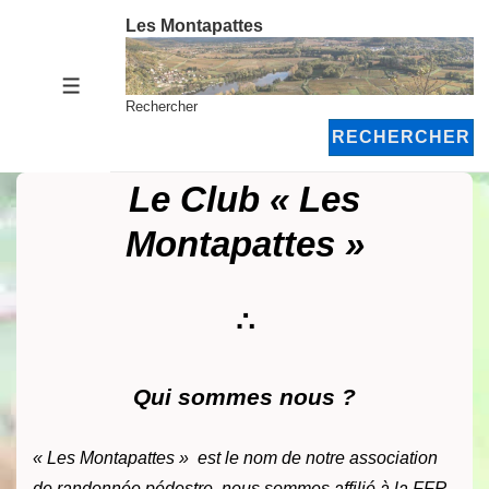
↓
Les Montapattes
passer
au
MENU
contenu
Rechercher
principal
RECHERCHER
Le Club « Les
Montapattes »
∴
Qui sommes nous ?
« Les Montapattes »
est le nom de notre association
de randonnée pédestre, nous sommes affilié à la FFR