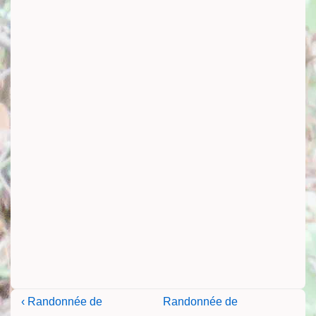
Navigation
Previous
Next
‹ Randonnée de
Randonnée de