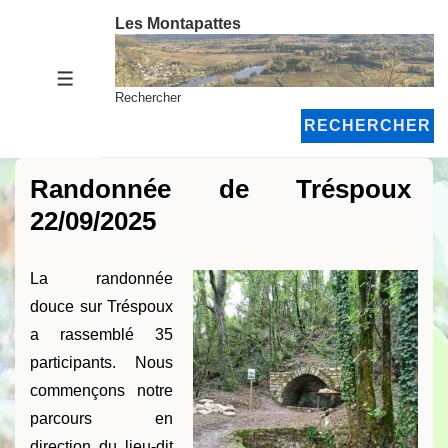
↓
Les Montapattes
passer
au
MENU
contenu
Rechercher
principal
RECHERCHER
Randonnée de Tréspoux
22/09/2025
La randonnée
douce sur Tréspoux
a rassemblé 35
participants. Nous
commençons notre
parcours en
direction du lieu-dit