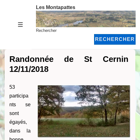
↓
Les Montapattes
passer
au
MENU
contenu
Rechercher
principal
RECHERCHER
Randonnée de St Cernin
12/11/2018
53
participa
nts se
sont
égayés,
dans la
bonne