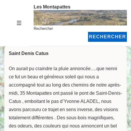
↓
Les Montapattes
passer
au
MENU
contenu
Rechercher
principal
RECHERCHER
Saint Denis Catus
On aurait pu craindre la pluie annoncée….que nenni
ce fut un beau et généreux soleil qui nous a
accompagné tout au long des chemins de notre après-
midi, 35 Montapattes ont passé le pont de Saint-Denis-
Catus , emboitant le pas d’Yvonne ALADEL, nous
avons parcouru ce trajet en sens inverse, des visions
totalement différentes . Des sous-bois magnifiques,
des odeurs, des couleurs qui nous annoncent un bel