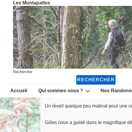
Les Montapattes
↓
passer
au
contenu
principal
Rechercher
RECHERCHER
Main
Accueil
Qui sommes nous ?
Nos Randonn
Navigation
Un réveil quelque peu matinal pour une r
Gilles nous a guidé dans le magnifique d