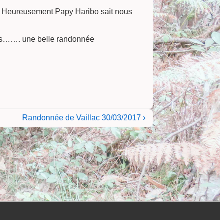
u.. Heureusement Papy Haribo sait nous
ses……. une belle randonnée
Next
Randonnée de Vaillac 30/03/2017 ›
Post
is