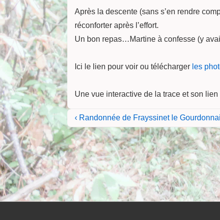
Après la descente (sans s’en rendre compt
réconforter après l’effort.
Un bon repas…Martine à confesse (y avai
Ici le lien pour voir ou télécharger
les pho
Une vue interactive de la trace et son lie
Navigation
Previous
‹ Randonnée de Frayssinet le Gourdonna
Post
de
is
l’article