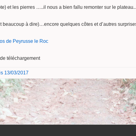
e) et les pierres …..il nous a bien fallu remonter sur le platea
t beaucoup à dire)…encore quelques côtes et d’autres surpri
tos de Peyrusse le Roc
n de téléchargement
is 13/03/2017