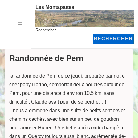
↓
Les Montapattes
passer
au
MENU
contenu
Rechercher
principal
RECHERCHER
Randonnée de Pern
la randonnée de Pern de ce jeudi, préparée par notre
cher papy Haribo, comportait deux boucles autour de
Pern, pour une distance d’environ 10,5 km, sans
difficulté : Claude avait peur de se perdre… !
Il nous a emmené dans une suite de petits sentiers et
chemins cachés, avec bien sûr un peu de goudron
pour amuser Hubert. Une belle après midi champêtre
dans un Quercy toujours aussi blanc, agrémentée de-