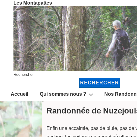
Les Montapattes
↓
passer
au
contenu
principal
Rechercher
RECHERCHER
Main
Accueil
Qui sommes nous ?
Nos Randonn
Navigation
Randonnée de Nuzejoul
Enfin une accalmie, pas de pluie, pas de
parking, les voitures se garent où elles pe