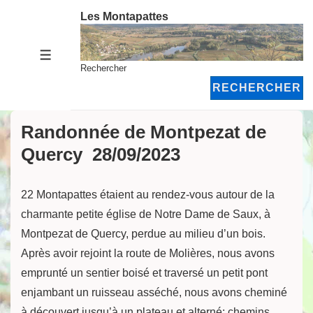
↓
Les Montapattes
passer
au
MENU
contenu
Rechercher
principal
RECHERCHER
Randonnée de Montpezat de
Quercy 28/09/2023
22 Montapattes étaient au rendez-vous autour de la
charmante petite église de Notre Dame de Saux, à
Montpezat de Quercy, perdue au milieu d’un bois.
Après avoir rejoint la route de Molières, nous avons
emprunté un sentier boisé et traversé un petit pont
enjambant un ruisseau asséché, nous avons cheminé
à découvert jusqu’à un plateau et alterné: chemins