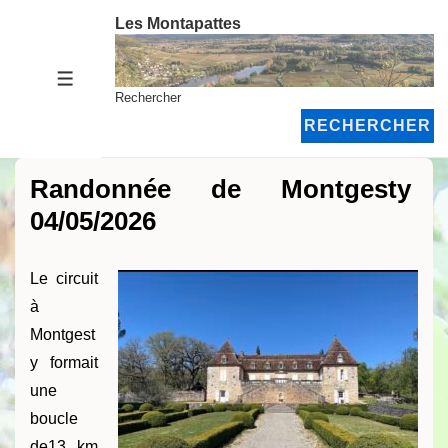
↓
Les Montapattes
passer
au
MENU
contenu
Rechercher
principal
RECHERCHER
Randonnée de Montgesty
04/05/2026
Le circuit
à
Montgest
y formait
une
boucle
de13 km