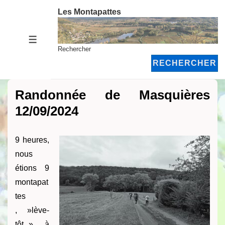
↓
Les Montapattes
passer
au
MENU
contenu
Rechercher
principal
RECHERCHER
Randonnée de Masquières
12/09/2024
9 heures,
nous
étions 9
montapat
tes
, »lève-
tôt » , à