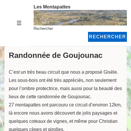
↓
Les Montapattes
passer
au
MENU
contenu
Rechercher
principal
RECHERCHER
Randonnée de Goujounac
C’est un très beau circuit que nous a proposé Gisèle.
Les sous-bois ont été très appréciés, non seulement
pour l’ombre protectrice, mais aussi pour la beauté des
lieux de cette randonnée de Goujounac.
27 montapattes ont parcouru ce circuit d’environ 12km,
là encore nous avons découvert de jolis paysages et
quelques coteaux de vignes, et même pour Christian
quelques cèpes et girolles.