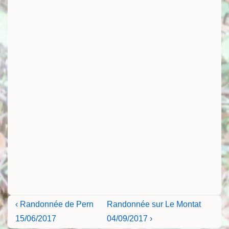
Navigation
Previous
Next
‹ Randonnée de Pern
Randonnée sur Le Montat
Post
Post
de
15/06/2017
04/09/2017 ›