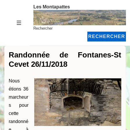
↓
Les Montapattes
passer
au
MENU
contenu
Rechercher
principal
RECHERCHER
Randonnée de Fontanes-St
Cevet 26/11/2018
Nous
étions 36
marcheur
s pour
cette
randonné
e à