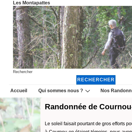
Les Montapattes
↓
passer
au
contenu
principal
Rechercher
RECHERCHER
Main
Accueil
Qui sommes nous ?
Nos Randonn
Navigation
Randonnée de Cournou-
Le soleil faisait pourtant de gros efforts 
à Cournou en étaient témoins, nous avo