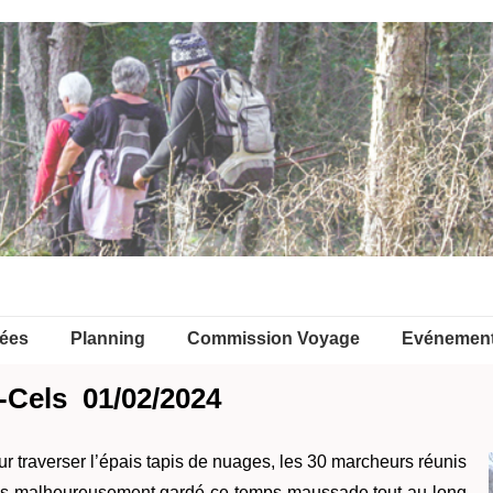
ées
Planning
Commission Voyage
Evénemen
Cels 01/02/2024
pour traverser l’épais tapis de nuages, les 30 marcheurs réunis
ns malheureusement gardé ce temps maussade tout au long