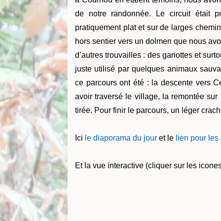
de notre randonnée. Le circuit était p
pratiquement plat et sur de larges chem
hors sentier vers un dolmen que nous avon
d’autres trouvailles : des gariottes et sur
juste utilisé par quelques animaux sauva
ce parcours ont été : la descente vers Ce
avoir traversé le village, la remontée su
tirée. Pour finir le parcours, un léger cr
Ici
le diaporama du jour
et le
lien pour le
Et la vue interactive (cliquer sur les ico