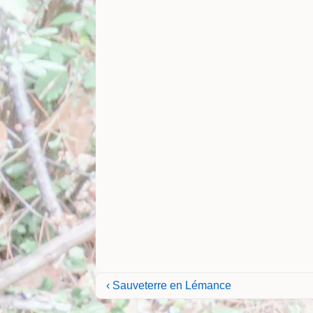
Navigation
Previous
‹ Sauveterre en Lémance
Post
de