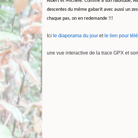
Albert et Michèle. Comme à son habitude, Alb
descentes du même gabarit avec aussi un zeste
chaque pas, on en redemande !!!
Ici
le diaporama du jour
et
le lien pour té
une vue interactive de la trace GPX et so