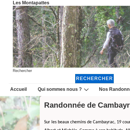
Les Montapattes
↓
passer
au
contenu
principal
Rechercher
RECHERCHER
Main
Accueil
Qui sommes nous ?
Nos Randonn
Navigation
Randonnée de Cambayra
Sur les beaux chemins de Cambayrac, 19 cour