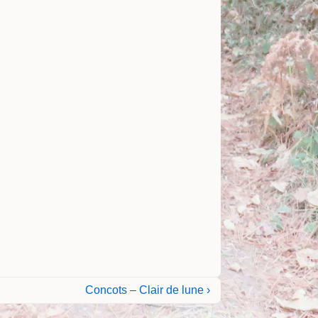
Next
Concots – Clair de lune ›
Post