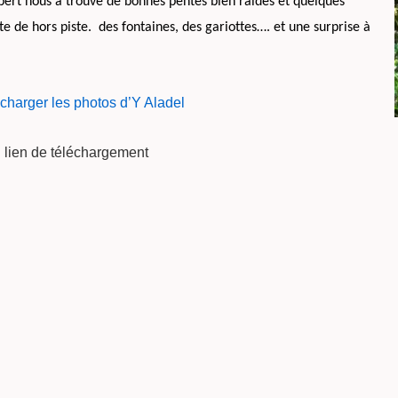
ert nous a trouvé de bonnes pentes bien raides et quelques
 de hors piste. des fontaines, des gariottes…. et une surprise à
lécharger les photos d’Y Aladel
n lien de téléchargement