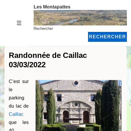
↓
Les Montapattes
passer
au
MENU
contenu
Rechercher
principal
RECHERCHER
Randonnée de Caillac
03/03/2022
C’est sur
le
parking
du lac de
Caillac
que les
40