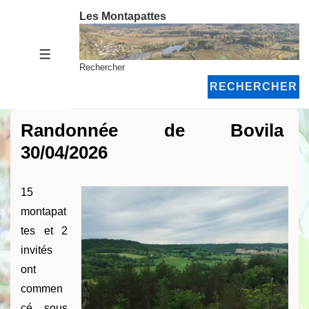
↓
Les Montapattes
passer
au
MENU
contenu
Rechercher
principal
RECHERCHER
Randonnée de Bovila
30/04/2026
15
montapat
tes et 2
invités
ont
commen
cé sous