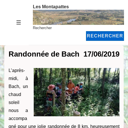
↓
Les Montapattes
passer
au
MENU
contenu
Rechercher
principal
RECHERCHER
Randonnée de Bach 17/06/2019
L’après-
midi, à
Bach, un
chaud
soleil
nous a
accompa
gné pour une jolie randonnée de 8 km, heureusement