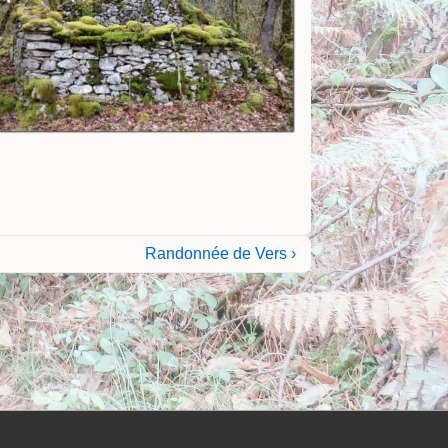
Next
Randonnée de Vers ›
Post
is