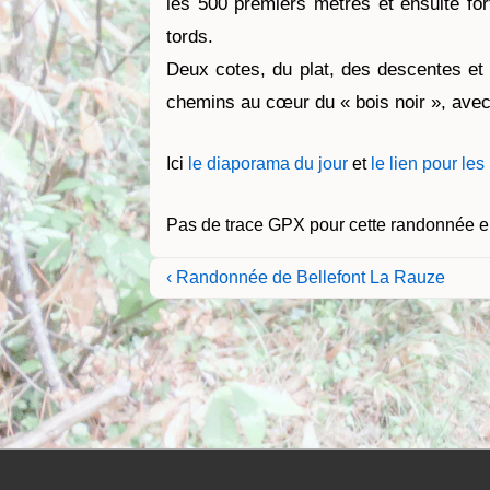
les 500 premiers mètres
et ensuite f
tords.
Deux cotes, du plat, des descentes et
chemins au cœur du « bois noir », avec 
Ici
le diaporama du jour
et
le lien pour le
Pas de trace GPX pour cette randonnée e
Navigation
Previous
‹ Randonnée de Bellefont La Rauze
Post
de
is
l’article