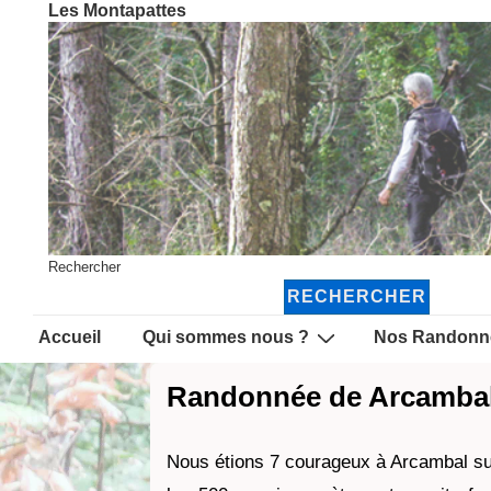
Les Montapattes
↓
passer
au
contenu
principal
Rechercher
RECHERCHER
Main
Accueil
Qui sommes nous ?
Nos Randonn
Navigation
Randonnée de Arcambal 
Nous étions 7 courageux à Arcambal sur