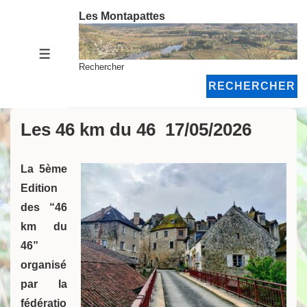
↓
Les Montapattes
passer
au
MENU
contenu
Rechercher
principal
RECHERCHER
Les 46 km du 46 17/05/2026
La 5ème
Edition
des “46
km du
46”
organisé
par la
fédératio