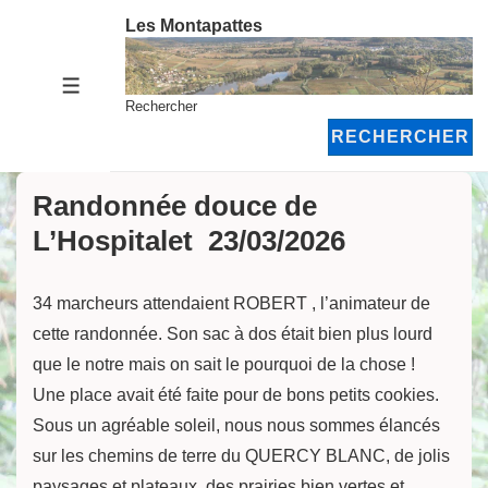
↓
Les Montapattes
passer
au
MENU
contenu
Rechercher
principal
RECHERCHER
Randonnée douce de
L’Hospitalet 23/03/2026
34 marcheurs attendaient ROBERT , l’animateur de
cette randonnée. Son sac à dos était bien plus lourd
que le notre mais on sait le pourquoi de la chose !
Une place avait été faite pour de bons petits cookies.
Sous un agréable soleil, nous nous sommes élancés
sur les chemins de terre du QUERCY BLANC, de jolis
paysages et plateaux, des prairies bien vertes et