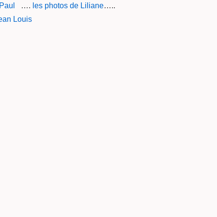
 Paul
….
les photos de Liliane
…..
ean Louis