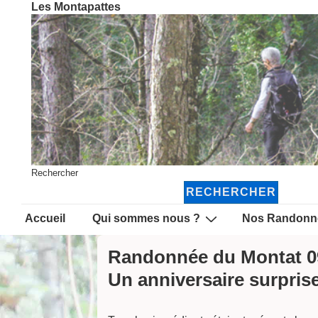
Les Montapattes
↓
passer
au
contenu
principal
Rechercher
RECHERCHER
Main
Accueil
Qui sommes nous ?
Nos Randonn
Navigation
Randonnée du Montat 0
Un anniversaire surpris