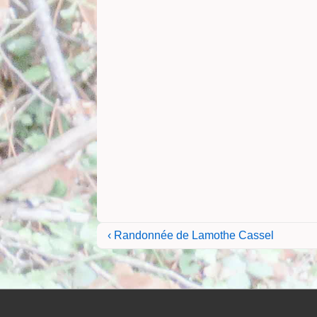
Navigation
Previous
‹ Randonnée de Lamothe Cassel
Post
de
is
l’article