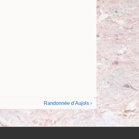
Next
Randonnée d’Aujols ›
Post
is