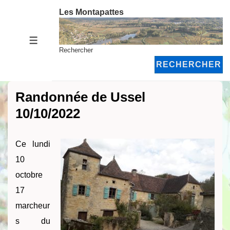
↓
Les Montapattes
passer
au
MENU
contenu
Rechercher
principal
RECHERCHER
Randonnée de Ussel
10/10/2022
Ce lundi
10
octobre
17
marcheur
s du