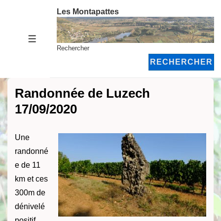
↓
Les Montapattes
passer
au
MENU
contenu
Rechercher
principal
RECHERCHER
Randonnée de Luzech
17/09/2020
Une
randonné
e de 11
km et ces
300m de
dénivelé
positif .