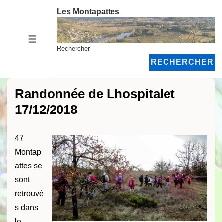
↓
Les Montapattes
passer
au
MENU
contenu
Rechercher
principal
RECHERCHER
Randonnée de Lhospitalet
17/12/2018
47
Montap
attes se
sont
retrouvé
s dans
le