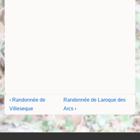
Navigation
Previous
Next
‹ Randonnée de
Randonnée de Laroque des
Post
Post
de
Villeseque
Arcs ›
is
is
l’article