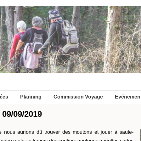
ées
Planning
Commission Voyage
Evénemen
 09/09/2019
e nous aurions dû trouver des moutons et jouer à saute-
notre route au travers des sentiers quelques gariottes certes