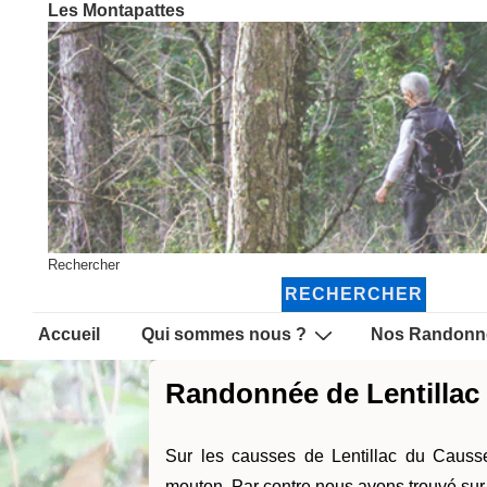
Les Montapattes
↓
passer
au
contenu
principal
Rechercher
RECHERCHER
Main
Accueil
Qui sommes nous ?
Nos Randonn
Navigation
Randonnée de Lentillac
Sur les causses de Lentillac du Causs
mouton. Par contre nous avons trouvé sur 