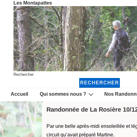
Les Montapattes
↓
passer
au
contenu
principal
Rechercher
RECHERCHER
Main
Accueil
Qui sommes nous ?
Nos Randonn
Navigation
Randonnée de La Rosière 10/1
Par une belle après-midi ensoleillée et l
circuit qu’avait préparé Martine.