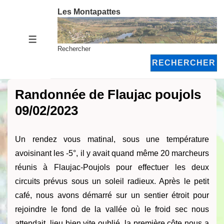
↓
Les Montapattes
passer
au
MENU
contenu
Rechercher
principal
RECHERCHER
Randonnée de Flaujac poujols
09/02/2023
Un rendez vous matinal, sous une température
avoisinant les -5°, il y avait quand même 20 marcheurs
réunis à Flaujac-Poujols pour effectuer les deux
circuits prévus sous un soleil radieux. Après le petit
café, nous avons démarré sur un sentier étroit pour
rejoindre le fond de la vallée où le froid sec nous
attendait, lieu bien vite oublié, la première côte nous a