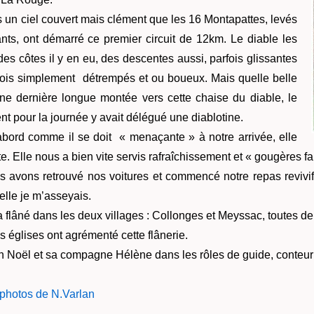
 un ciel couvert mais clément que les 16 Montapattes, levés
ants, ont démarré ce premier circuit de 12km. Le diable les
des côtes il y en eu, des descentes aussi, parfois glissantes
fois simplement détrempés et ou boueux. Mais quelle belle
ne dernière longue montée vers cette chaise du diable, le
ent pour la journée y avait délégué une diablotine.
’abord comme il se doit « menaçante » à notre arrivée, elle
te.
Elle
nous a bien vite servis rafraîchissement et « gougères fa
us avons retrouvé nos voitures et commencé notre repas revivif
uelle je m’asseyais.
e a flâné dans les deux villages : Collonges et Meyssac, toutes 
es églises ont agrémenté cette flânerie.
an Noël et sa compagne Hélène dans les rôles de guide, conteur 
s photos de N.Varlan