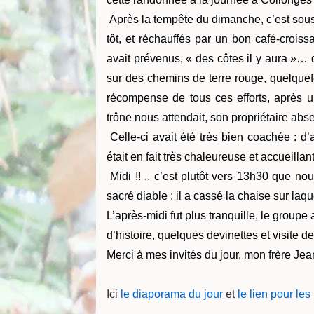
Après la tempête du dimanche, c’est sous
tôt, et réchauffés par un bon café-croiss
avait prévenus, « des côtes il y aura »… 
sur des chemins de terre rouge, quelque
récompense de tous ces efforts, après u
trône nous attendait, son propriétaire abs
Celle-ci avait été très bien coachée : d
était en fait très chaleureuse et accueillan
Midi !! .. c’est plutôt vers 13h30 que no
sacré diable : il a cassé la chaise sur laq
L’après-midi fut plus tranquille, le group
d’histoire, quelques devinettes et visite d
Merci à mes invités du jour, mon frère Je
Ici
le diaporama du jour
et
le lien pour le