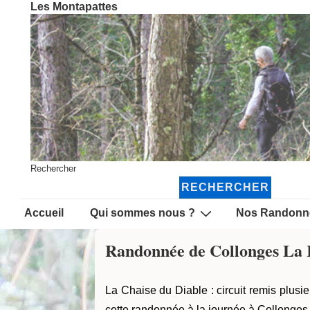
Les Montapattes
↓
passer
au
contenu
principal
Rechercher
RECHERCHER
Main
Accueil
Qui sommes nous ?
Nos Randonn
Navigation
Randonnée de Collonges La
La Chaise du Diable : circuit remis plusi
cette randonnée à la journée à Collonge