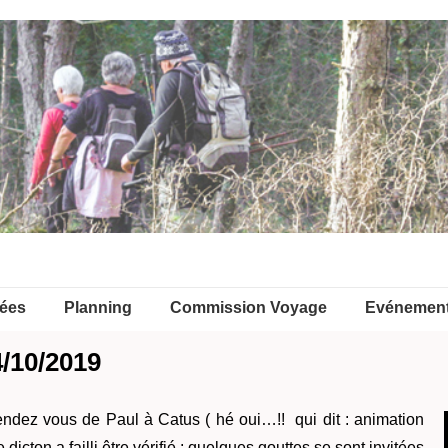
ées
Planning
Commission Voyage
Evénemen
/10/2019
endez vous de Paul à Catus ( hé oui…!! qui dit : animation
 dicton a failli être vérifié : quelques gouttes se sont invitées