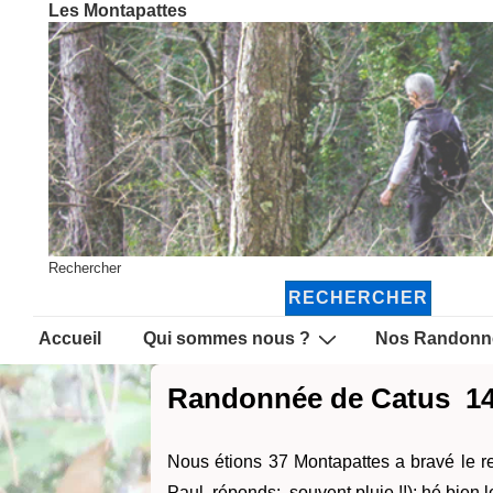
Les Montapattes
↓
passer
au
contenu
principal
Rechercher
RECHERCHER
Main
Accueil
Qui sommes nous ?
Nos Randonn
Navigation
Randonnée de Catus 14
Nous étions 37 Montapattes a bravé le r
Paul, réponds: souvent pluie !!); hé bien le