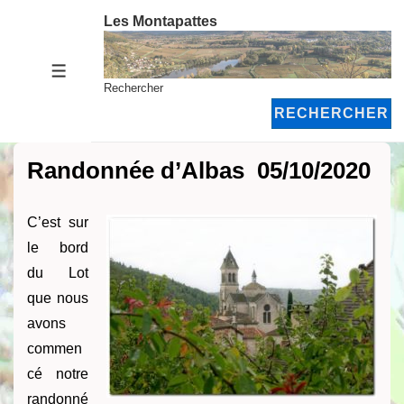
↓
Les Montapattes
passer
au
MENU
contenu
Rechercher
principal
RECHERCHER
Randonnée d’Albas 05/10/2020
C’est sur
le bord
du Lot
que nous
avons
commen
cé notre
randonné